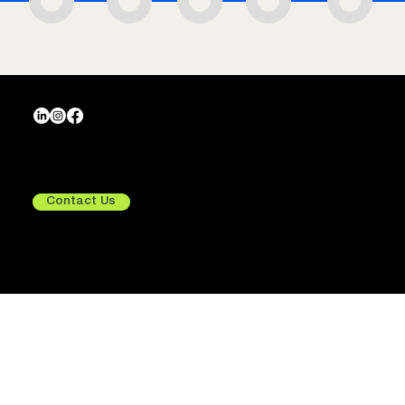
Crafting Tomorrow, Exploring
Beyond.
Contact Us
Services
Quick Links
Home
Consulting
About Us
UX/UI Design
Services
Development
Integrations